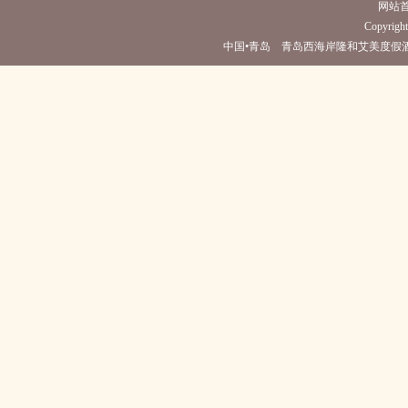
网站
Copyright 
中国•青岛 青岛西海岸隆和艾美度假酒店(电话0532-8