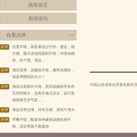
顾客留言
新闻资讯
住客点评
>>
好评
位置不错，就是来玩沙子的，很近，很
方便。露天泳池得及时打扰，冲浪池很
好，给个赞。周边...
好评
酒店很美，设施也不错，服务也很好，
就是周围吃的太少！
中国山东省青岛市黄岛新区滨海
好评
酒店位置面向大海，房间设施很齐全而
且空间很大，还有开放式凉台，设计装
饰很有艺术气息，...
好评
海边自带沙滩，停车方便，房间干净大
好评
早餐不错，配套休闲健身设施也很不
错，适合带孩子家庭游